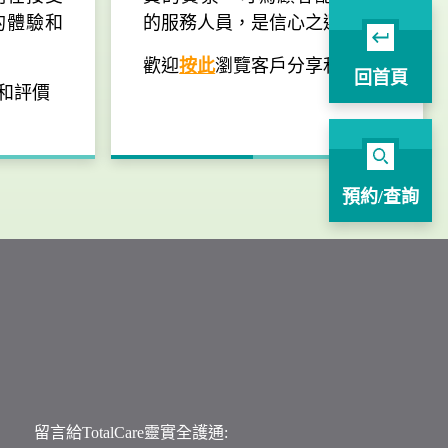
的體驗和
的服務人員，是信心之選。
歡迎
按此
瀏覽客戶分享和評價
回首頁
和評價
預約/查詢
留言給TotalCare靈實全護通: