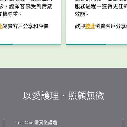
驗，讓顧客感受到情感
服務過程中獲得更佳
關懷尊重。
效能。
此
瀏覽客戶分享和評價
歡迎
按此
瀏覽客戶分享
以愛護理．照顧無微
TotalCare 靈實全護通