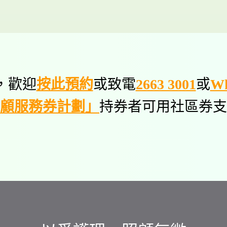
，歡迎
按此預約
或致電
2663 3001
或
Wh
顧服務券計劃」
持券者可用社區券支