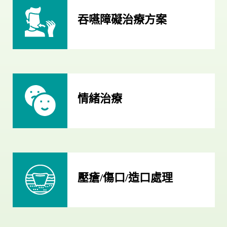
吞嚥障礙治療方案
情緒治療
壓瘡/傷口/造口處理